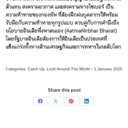
ตัวแทน สงครามอวกาศ และสงครามทางไซเบอร์ เป็น
ความท้าทายของกองทัพ ที่ต้องฝึกฝนบุคลากรให้พร้อม
รับมือกับความท้าทายทุกรูปแบบ ควบคู่กับการคำนึงถึง
นโยบายอินเดียพึ่งพาตนเอง (AatmaNirbhar Bharat)
โดยรัฐบาลอินเดียต้องการให้อินเดียเป็นประเทศที่
แข็งแกร่งทั้งทางด้านเศรษฐกิจและการทหารในระดับโลก
Categories:
Catch Up
,
Look Around The World
1 January 2025
Share this post
Share
Share
Share
Share
on
on
on
on
Facebook
X
Pinterest
LinkedIn