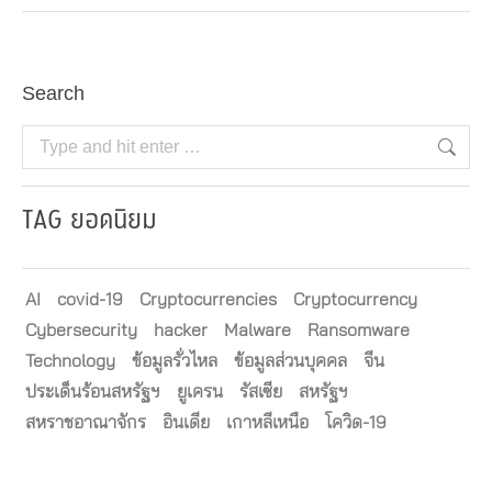
Search
Search:
TAG ยอดนิยม
AI
covid-19
Cryptocurrencies
Cryptocurrency
Cybersecurity
hacker
Malware
Ransomware
Technology
ข้อมูลรั่วไหล
ข้อมูลส่วนบุคคล
จีน
ประเด็นร้อนสหรัฐฯ
ยูเครน
รัสเซีย
สหรัฐฯ
สหราชอาณาจักร
อินเดีย
เกาหลีเหนือ
โควิด-19