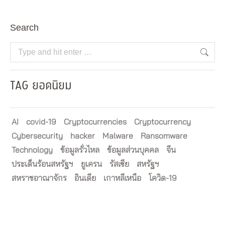
Search
Search:
TAG ยอดนิยม
AI
covid-19
Cryptocurrencies
Cryptocurrency
Cybersecurity
hacker
Malware
Ransomware
Technology
ข้อมูลรั่วไหล
ข้อมูลส่วนบุคคล
จีน
ประเด็นร้อนสหรัฐฯ
ยูเครน
รัสเซีย
สหรัฐฯ
สหราชอาณาจักร
อินเดีย
เกาหลีเหนือ
โควิด-19