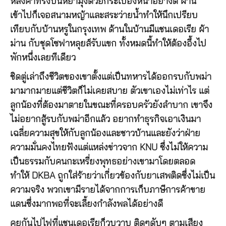
หลังคาทรงปั้นหยามุงด้วยกระเบื้องหนาอย่างดี ผ่าน
เข้าไปก็เจอสนามหญ้าและสระว่ายน้ำทำให้นึกเปรียบ
เทียบกับบ้านหรูในกรุงเทพ ด้านในบ้านมีแชนเดอเรีย ผ้า
ม่าน กับชุดโซฟาหลุยส์รับแขก ทั้งหมดนี้ทำให้ต้องอึ้งไป
พักหนึ่งเลยทีเดียว
ชิดตู่เล่าถึงชีวิตของเขาตั้งแต่เป็นทหารได้ออกรบกับพม่า
มามากมายแต่ชีวิตก็ไม่เคยสบาย ตัวเขาเองไม่เท่าไร แต่
ลูกน้องที่ต้องมาตายในขณะที่ครอบครัวยังลำบาก เขาจึง
ไม่อยากสู้รบกับพม่าอีกแล้ว อยากทำธุรกิจเอาเงินมา
เฉลี่ยความสุขให้กับลูกน้องและชาวบ้านและยังว่าฝ่าย
ความมั่นคงไทยฟังแต่แหล่งข่าวจาก KNU ซึ่งไม่ให้ความ
เป็นธรรมกับคนกะเหรี่ยงพุทธอย่างเขามาโดยตลอด
ทำให้ DKBA ถูกใส่ร้ายว่าเกี่ยวข้องกับยาเสพติดซึ่งไม่เป็น
ความจริง พวกเขามีรายได้จากการเก็บภาษีการค้าขาย
แดนซึ่งมากพอที่จะเลี้ยงกำลังพลได้อย่างดี
คุยกันไปไฟที่แชนเดอเรียก็วูบวาบ ติดๆดับๆ ตามเสียง