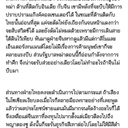
พม่า ด้านที่ติดกับอินเดีย กับจีน เขามีพลังที่จะบีบให้มีการ
ปราบปรามแก๊งค์คอลเซนเตอร์ได้ ในขณะที่ด้านติดกับ
ไทยนั้นอ่อนที่สุด แค่จะตัดไฟยังเถียงกันจนหน้าแดงกว่า
จะสับสวิตช์ได้ และยังตัดไม่หมดด้วยเพราะมีการเดินสาย
ใต้ดินไว้เพียบ หันมาดูฝ่ายจีนหากดูแล้วมีแต่กาสิโนและ
เอ็นเตอร์เทนเมนต์โดยไม่มีเรื่องการค้ามนุษย์เขาก็จะ
คลายแรงบีบ ส่วนรัฐบาลพม่าตอนนี้ก็อ่อนกำลังจากการ
ทำศึก จึงน่าจะรับส่วยอย่างเดียวโดยไม่ทำอะไรถ้าจีนไม่
บีบมา
ส่วนทางฝ่ายไทยคงจะดำเนินการไปตามกระแส ถ้าเสียง
ในโซเชียลเงียบลงเมื่อไรก็คลายมือเพราะอย่างที่เคยพูด
แล้วว่าผลประโยชน์ชายแดนมันมีมากจนคัดง้างอะไรก็ได้
จึงเหลือแต่จีนเทาที่ลงทุนไปมากตั้งแต่เมียวดีลงไปถึง
พญาตองซู ดังนั้นก็จะรันธุรกิจสีเทาต่อไปโดยไม่ให้มีสีดำ