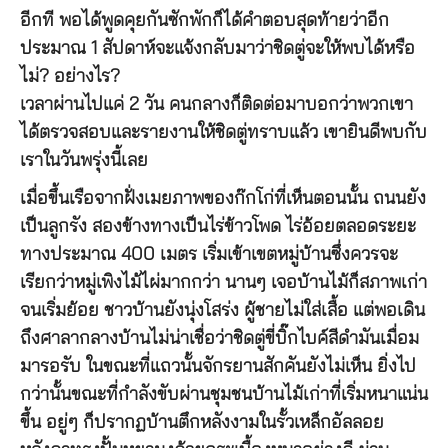
อีกที พอได้พูดคุยกันซักพักก็ได้คำตอบสุดท้ายว่าอีก
ประมาณ 1 สัปดาห์จะแจ้งกลับมาว่าชิดตู่จะให้พบได้หรือ
ไม่? อย่างไร?
เวลาผ่านไปแค่ 2 วัน คนกลางก็ติดต่อมาบอกว่าพวกเขา
ได้ตรวจสอบและรายงานให้ชิดตู่ทราบแล้ว เขายินดีพบกับ
เราในวันพรุ่งนี้เลย
เมื่อขึ้นเรือจากฝั่งเมยภาพของก๊กโก่ที่เห็นตอนนั้น ถนนยัง
เป็นลูกรัง สองข้างทางเป็นไร่ข้าวโพด ไร่อ้อยตลอดระยะ
ทางประมาณ 400 เมตร เริ่มเข้าเขตหมู่บ้านซึ่งควรจะ
เรียกว่าหมู่เพิงไม้ไผ่มากกว่า นานๆ เจอบ้านไม้ก็สภาพเก่า
จนเริ่มย้อย ชาวบ้านยังนุ่งโสร่ง ผู้ชายไม่ใส่เสื้อ แต่พอเดิน
ถึงศาลากลางบ้านไม่น่าเชื่อว่าชิดตู่ขี่บิ๊กไบค์สีดำมันเมื่อม
มารอรับ ในขณะที่แถวนั้นจักรยานสักคันยังไม่เห็น ยิ่งไป
กว่านั้นขณะที่กำลังขับผ่านชุมชนบ้านไม้เก่าที่เริ่มหนาแน่น
ขึ้น อยู่ๆ ก็ปรากฏบ้านตึกหลังงามในรั้วเหล็กอัลลอย