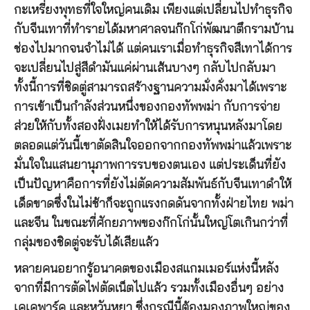
กะเหรี่ยงพุทธที่ใจใหญ่คนเดิม เพียงแต่เปลี่ยนไปทำธุรกิจ
กับจีนเทาที่ทำรายได้มหาศาลจนก๊กโก่พัฒนาตึกรามบ้าน
ช่องไปมากจนจำไม่ได้ แต่คนเราเมื่อทำธุรกิจสีเทาได้การ
จะเปลี่ยนไปสู่สีดำมันแค่ผ่านเส้นบางๆ กลับไปกลับมา
ทั้งนี้การที่ชิดตู่สามารถสร้างฐานความมั่งคั่งมาได้เพราะ
การเข้าเป็นกำลังส่วนหนึ่งของกองทัพพม่า กับการจ่าย
ส่วยให้กับทั้งสองฝั่งเมยทำให้ได้รับการหนุนหลังมาโดย
ตลอดแต่วันนี้เขาตัดสินใจออกจากกองทัพพม่าแล้วเพราะ
มั่นใจในแสนยานุภาพการรบของตนเอง แต่ประเด็นที่ยัง
เป็นปัญหาคือการที่ยังไม่ตัดความสัมพันธ์กับจีนเทาดำให้
เด็ดขาดซึ่งในไม่ช้าก็จะถูกแรงกดดันจากทั้งฝ่ายไทย พม่า
และจีน ในขณะที่ศักยภาพของก๊กโก่นั้นใหญ่โตเกินกว่าที่
กลุ่มของชิดตู่จะรับได้เสียแล้ว
หลายคนอยากรู้อนาคตของเมืองสแกมเมอร์แห่งนี้หลัง
จากที่มีการตัดไฟตัดเน็ตไปแล้ว รวมทั้งเมืองอื่นๆ อย่าง
เคเคพาร์ค และหวันหยา ซึ่งกรณีนี้ต้องมองภาพใหญ่ของ