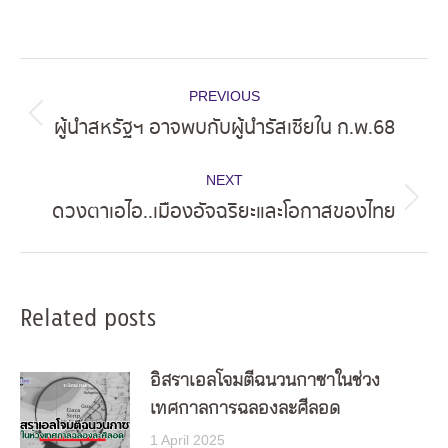
Post
PREVIOUS
navigation
ผู้นำสหรัฐฯ อาจพบกับผู้นำรัสเซียใน ก.พ.68
Previous
post:
NEXT
ดวงตาเอไอ..เมืองอัจฉริยะและโอกาสของไทย
Next
post:
Related posts
อิสราเอลโจมตีฉนวนกาซาในช่วง
เทศกาลการฉลองละศีลอด
1 April 2025