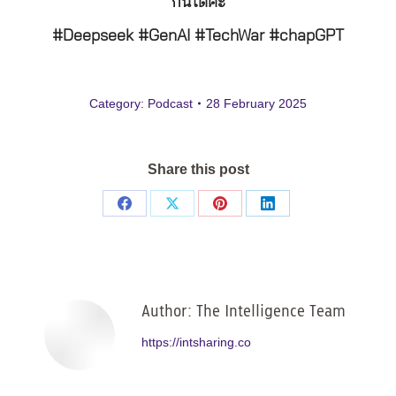
กันได้ค่ะ
#Deepseek #GenAI #TechWar #chapGPT
Category:
Podcast
28 February 2025
Share this post
Share
Share
Share
Share
on
on
on
on
Facebook
X
Pinterest
LinkedIn
Author:
The Intelligence Team
https://intsharing.co