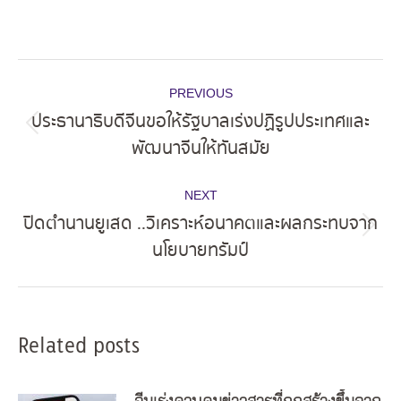
Post
PREVIOUS
navigation
ประธานาธิบดีจีนขอให้รัฐบาลเร่งปฏิรูปประเทศและ
Previous
พัฒนาจีนให้ทันสมัย
post:
NEXT
ปิดตำนานยูเสด ..วิเคราะห์อนาคตและผลกระทบจาก
Next
นโยบายทรัมป์
post:
Related posts