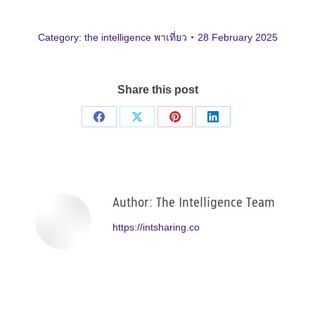
Category:
the intelligence พาเที่ยว
28 February 2025
Share this post
Share
Share
Share
Share
on
on
on
on
Facebook
X
Pinterest
LinkedIn
Author:
The Intelligence Team
https://intsharing.co