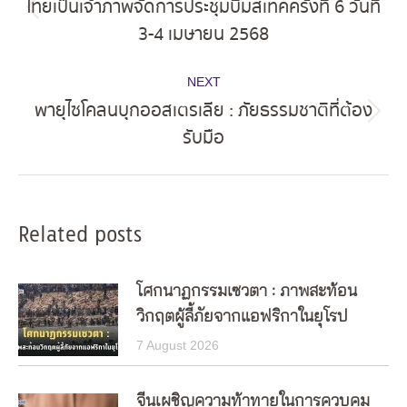
ไทยเป็นเจ้าภาพจัดการประชุมบิมสเทคครั้งที่ 6 วันที่
Previous
3-4 เมษายน 2568
post:
NEXT
พายุไซโคลนบุกออสเตรเลีย : ภัยธรรมชาติที่ต้อง
Next
รับมือ
post:
Related posts
โศกนาฏกรรมเซวตา : ภาพสะท้อน
วิกฤตผู้ลี้ภัยจากแอฟริกาในยุโรป
7 August 2026
จีนเผชิญความท้าทายในการควบคุม