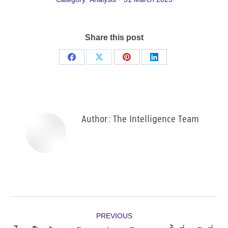
Share this post
Share
Share
Share
Share
on
on
on
on
Facebook
X
Pinterest
LinkedIn
Author:
The Intelligence Team
Post
PREVIOUS
navigation