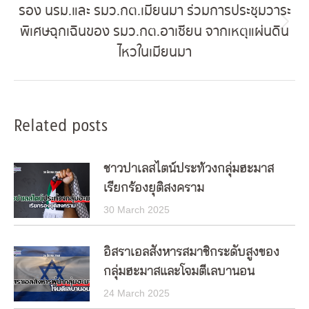
รอง นรม.และ รมว.กต.เมียนมา ร่วมการประชุมวาระ
พิเศษฉุกเฉินของ รมว.กต.อาเซียน จากเหตุแผ่นดิน
Next
ไหวในเมียนมา
post:
Related posts
ชาวปาเลสไตน์ประท้วงกลุ่มฮะมาส
เรียกร้องยุติสงคราม
30 March 2025
อิสราเอลสังหารสมาชิกระดับสูงของ
กลุ่มฮะมาสและโจมตีเลบานอน
24 March 2025