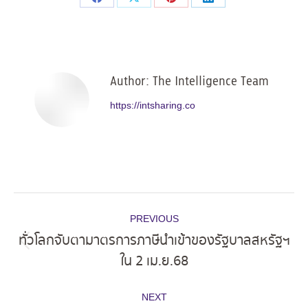
Share
Share
Share
Share
on
on
on
on
Facebook
X
Pinterest
LinkedIn
Author:
The Intelligence Team
https://intsharing.co
Post
PREVIOUS
navigation
ทั่วโลกจับตามาตรการภาษีนำเข้าของรัฐบาลสหรัฐฯ
Previous
ใน 2 เม.ย.68
post:
NEXT