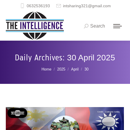
0632536193
intsharing321@gmail.com
Search
Search:
Daily Archives:
30 April 2025
You are here:
Home
2025
April
30