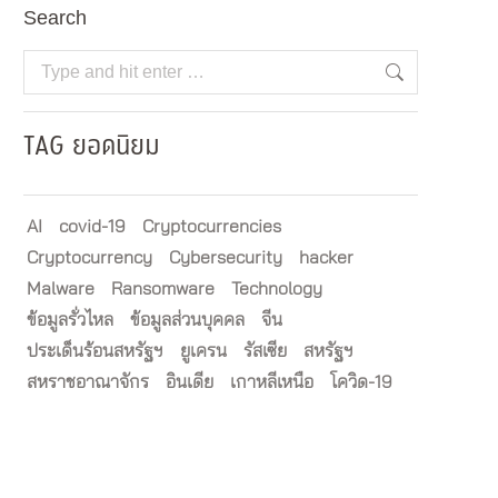
Search
Search:
TAG ยอดนิยม
AI
covid-19
Cryptocurrencies
Cryptocurrency
Cybersecurity
hacker
Malware
Ransomware
Technology
ข้อมูลรั่วไหล
ข้อมูลส่วนบุคคล
จีน
ประเด็นร้อนสหรัฐฯ
ยูเครน
รัสเซีย
สหรัฐฯ
สหราชอาณาจักร
อินเดีย
เกาหลีเหนือ
โควิด-19