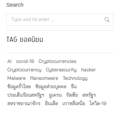
Search
Search:
TAG ยอดนิยม
AI
covid-19
Cryptocurrencies
Cryptocurrency
Cybersecurity
hacker
Malware
Ransomware
Technology
ข้อมูลรั่วไหล
ข้อมูลส่วนบุคคล
จีน
ประเด็นร้อนสหรัฐฯ
ยูเครน
รัสเซีย
สหรัฐฯ
สหราชอาณาจักร
อินเดีย
เกาหลีเหนือ
โควิด-19