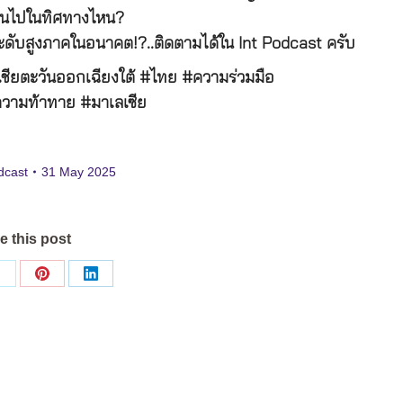
ดินไปในทิศทางไหน?
ดับสูงภาคในอนาคต!?..ติดตามได้ใน Int Podcast ครับ
ยตะวันออกเฉียงใต้ #ไทย #ความร่วมมือ
ความท้าทาย #มาเลเซีย
dcast
31 May 2025
e this post
Share
Share
Share
on
on
on
ok
X
Pinterest
LinkedIn