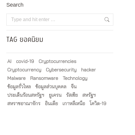
Search
Search:
TAG ยอดนิยม
AI
covid-19
Cryptocurrencies
Cryptocurrency
Cybersecurity
hacker
Malware
Ransomware
Technology
ข้อมูลรั่วไหล
ข้อมูลส่วนบุคคล
จีน
ประเด็นร้อนสหรัฐฯ
ยูเครน
รัสเซีย
สหรัฐฯ
สหราชอาณาจักร
อินเดีย
เกาหลีเหนือ
โควิด-19