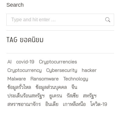
Search
Search:
TAG ยอดนิยม
AI
covid-19
Cryptocurrencies
Cryptocurrency
Cybersecurity
hacker
Malware
Ransomware
Technology
ข้อมูลรั่วไหล
ข้อมูลส่วนบุคคล
จีน
ประเด็นร้อนสหรัฐฯ
ยูเครน
รัสเซีย
สหรัฐฯ
สหราชอาณาจักร
อินเดีย
เกาหลีเหนือ
โควิด-19