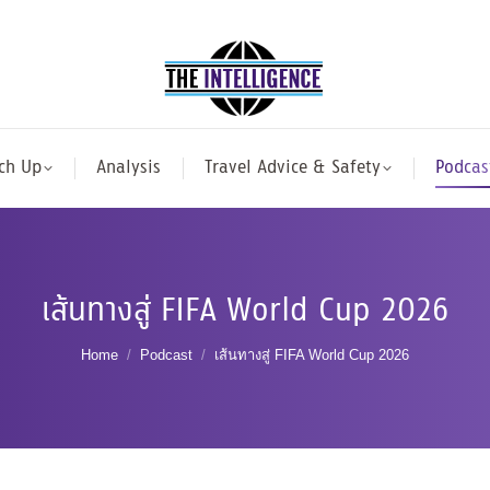
ch Up
Analysis
Travel Advice & Safety
Podcas
เส้นทางสู่ FIFA World Cup 2026
You are here:
Home
Podcast
เส้นทางสู่ FIFA World Cup 2026