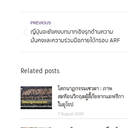
Post
PREVIOUS
navigation
ญี่ปุ่นจะยังคงบทบาทเชิงรุกด้านความ
Previous
มั่นคงและความร่วมมือภายใต้กรอบ ARF
post:
Related posts
โศกนาฏกรรมเซวตา : ภาพ
สะท้อนวิกฤตผู้ลี้ภัยจากแอฟริกา
ในยุโรป
7 August 2026