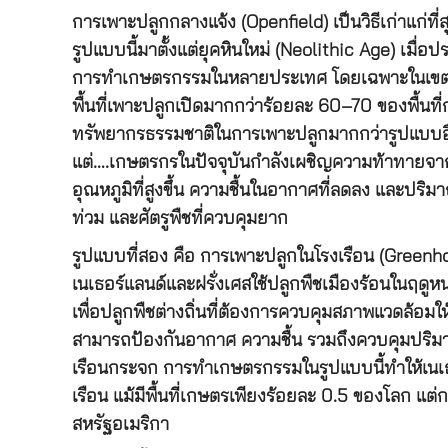
การเพาะปลูกกลางแจ้ง (Openfield) เป็นวิธีเก่าแก่ที
รูปแบบนี้มาตั้งแต่ยุคหินใหม่ (Neolithic Age) เมื่
การทำเกษตรกรรมในหลายประเทศ โดยเฉพาะในเขตร้อนแ
พื้นที่เพาะปลูกเปิดมากกว่าร้อยละ 60–70 ของพื้น
ทรัพยากรธรรมชาติในการเพาะปลูกมากกว่ารูปแบบอื่
แต่….เกษตรกรในปัจจุบันกำลังเผชิญความท้าทาย
อุณหภูมิที่สูงขึ้น ความชื้นในอากาศที่ลดลง และปริ
ท่วม และศัตรูพืชที่ควบคุมยาก
รูปแบบที่สอง คือ การเพาะปลูกในโรงเรือน (Greenhou
เนเธอร์แลนด์และฝรั่งเศสใช้ปลูกพืชเมืองร้อนในฤดู
เพื่อปลูกพืชต่างถิ่นที่ต้องการควบคุมสภาพแวดล้อมใ
สามารถป้องกันอากาศ ความชื้น รวมถึงควบคุมปร
เรือนกระจก การทำเกษตรกรรมในรูปแบบนี้ทำให้เนเธ
เรือน แม้มีพื้นที่เกษตรเพียงร้อยละ
0.5
ของโลก แต่ก
สหรัฐอเมริกา