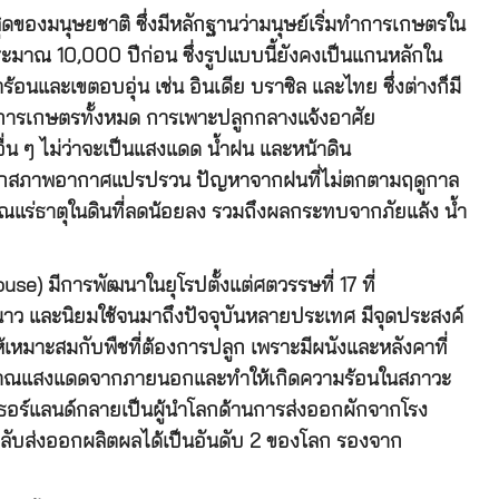
่สุดของมนุษยชาติ ซึ่งมีหลักฐานว่ามนุษย์เริ่มทำการเกษตรใน
อประมาณ 10,000 ปีก่อน ซึ่งรูปแบบนี้ยังคงเป็นแกนหลักใน
ละเขตอบอุ่น เช่น อินเดีย บราซิล และไทย ซึ่งต่างก็มี
ที่การเกษตรทั้งหมด การเพาะปลูกกลางแจ้งอาศัย
น ๆ ไม่ว่าจะเป็นแสงแดด น้ำฝน และหน้าดิน
จากสภาพอากาศแปรปรวน ปัญหาจากฝนที่ไม่ตกตามฤดูกาล
มาณแร่ธาตุในดินที่ลดน้อยลง รวมถึงผลกระทบจากภัยแล้ง น้ำ
se) มีการพัฒนาในยุโรปตั้งแต่ศตวรรษที่ 17 ที่
หนาว และนิยมใช้จนมาถึงปัจจุบันหลายประเทศ มีจุดประสงค์
ห้เหมาะสมกับพืชที่ต้องการปลูก เพราะมีผนังและหลังคาที่
ิมาณแสงแดดจากภายนอกและทำให้เกิดความร้อนในสภาวะ
อร์แลนด์กลายเป็นผู้นำโลกด้านการส่งออกผักจากโรง
ลับส่งออกผลิตผลได้เป็นอันดับ 2 ของโลก รองจาก