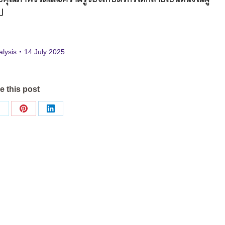
ป
lysis
14 July 2025
e this post
Share
Share
Share
on
on
on
ok
X
Pinterest
LinkedIn