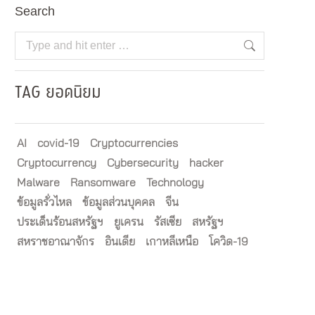
Search
Search:
TAG ยอดนิยม
AI
covid-19
Cryptocurrencies
Cryptocurrency
Cybersecurity
hacker
Malware
Ransomware
Technology
ข้อมูลรั่วไหล
ข้อมูลส่วนบุคคล
จีน
ประเด็นร้อนสหรัฐฯ
ยูเครน
รัสเซีย
สหรัฐฯ
สหราชอาณาจักร
อินเดีย
เกาหลีเหนือ
โควิด-19