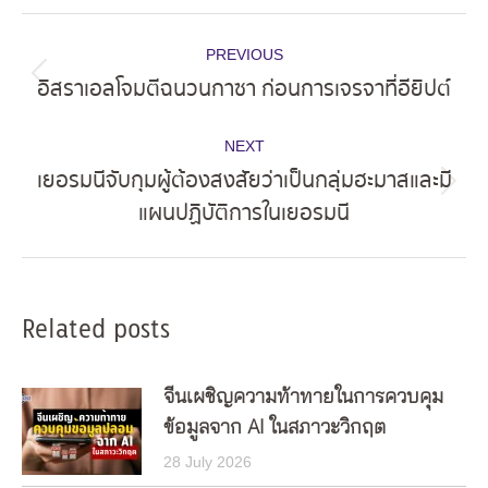
Post
PREVIOUS
navigation
อิสราเอลโจมตีฉนวนกาซา ก่อนการเจรจาที่อียิปต์
Previous
post:
NEXT
เยอรมนีจับกุมผู้ต้องสงสัยว่าเป็นกลุ่มฮะมาสและมี
Next
แผนปฏิบัติการในเยอรมนี
post:
Related posts
จีนเผชิญความท้าทายในการควบคุม
ข้อมูลจาก AI ในสภาวะวิกฤต
28 July 2026