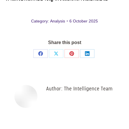
Category:
Analysis
6 October 2025
Share this post
Share
Share
Share
Share
on
on
on
on
Facebook
X
Pinterest
LinkedIn
Author:
The Intelligence Team