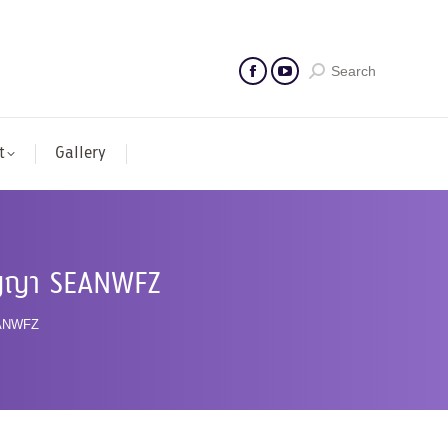
Search
t
Gallery
สัญญา SEANWFZ
EANWFZ