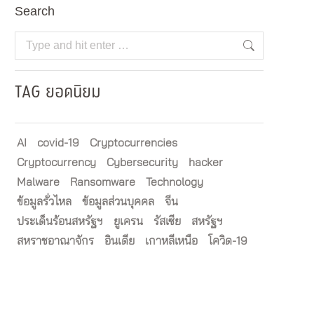
Search
Search:
TAG ยอดนิยม
AI
covid-19
Cryptocurrencies
Cryptocurrency
Cybersecurity
hacker
Malware
Ransomware
Technology
ข้อมูลรั่วไหล
ข้อมูลส่วนบุคคล
จีน
ประเด็นร้อนสหรัฐฯ
ยูเครน
รัสเซีย
สหรัฐฯ
สหราชอาณาจักร
อินเดีย
เกาหลีเหนือ
โควิด-19