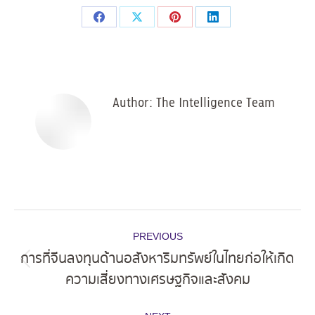
Share
Share
Share
Share
on
on
on
on
Facebook
X
Pinterest
LinkedIn
Author:
The Intelligence Team
Post
PREVIOUS
navigation
การที่จีนลงทุนด้านอสังหาริมทรัพย์ในไทยก่อให้เกิด
Previous
ความเสี่ยงทางเศรษฐกิจและสังคม
post: