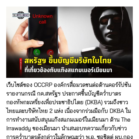
เว็บไซต์ของ
OCCRP
องค์กรสื่อมวลชนต่อต้านคอร์รัปชัน
รายงานกรณี กค
.
สหรัฐฯ ประกาศขึ้นบัญชีคว่ำบาตร
กองทัพกะเหรี่ยงเพื่อประชาธิปไตย
(DKBA)
รวมถึงชาว
ไทยและบริษัทไทย
2
แห่ง เนื่องจากร่วมมือกับ
DKBA
ใน
การทำงานสนับสนุนแก๊งสแกมเมอร์ในเมียนมา ด้าน
The
Irrawaddy
ของเมียนมา นำเสนอบทความเกี่ยวกับข่าว
การคว่ำบาตรดังกล่าวในลักษณะว่า พ
.
อ
.
ซอชิตตู่ ผบ
.
กอง