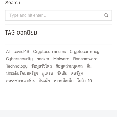
Search
Search:
TAG ยอดนิยม
AI
covid-19
Cryptocurrencies
Cryptocurrency
Cybersecurity
hacker
Malware
Ransomware
Technology
ข้อมูลรั่วไหล
ข้อมูลส่วนบุคคล
จีน
ประเด็นร้อนสหรัฐฯ
ยูเครน
รัสเซีย
สหรัฐฯ
สหราชอาณาจักร
อินเดีย
เกาหลีเหนือ
โควิด-19