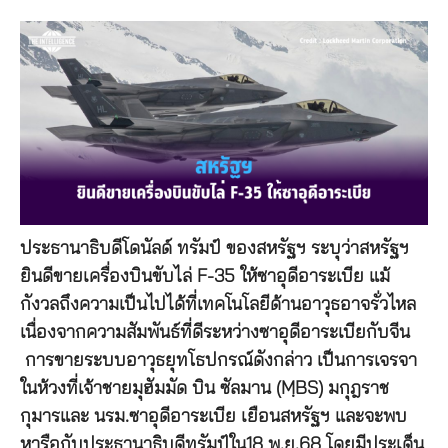
ประธานาธิบดีโดนัลด์ ทรัมป์ ของสหรัฐฯ ระบุว่าสหรัฐฯ
ยินดีขายเครื่องบินขับไล่ F-35 ให้ซาอุดีอาระเบีย แม้
กังวลถึงความเป็นไปได้ที่เทคโนโลยีด้านอาวุธอาจรั่วไหล
เนื่องจากความสัมพันธ์ที่ดีระหว่างซาอุดีอาระเบียกับจีน
การขายระบบอาวุธยุทโธปกรณ์ดังกล่าว เป็นการเจรจา
ในห้วงที่เจ้าชายมุฮัมมัด บิน ซัลมาน (MฺBS) มกุฎราช
กุมารและ นรม.ซาอุดีอาระเบีย เยือนสหรัฐฯ และจะพบ
หารือกับประธานาธิบดีทรัมป์ใน18 พ.ย.68 โดยมีประเด็น