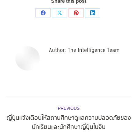
Share this post
Share
Share
Share
Share
on
on
on
on
Facebook
X
Pinterest
LinkedIn
Author:
The Intelligence Team
Post
PREVIOUS
navigation
ญี่ปุ่นแจ้งเตือนให้สถานศึกษาดูแลความปลอดภัยของ
Previous
นักเรียนและนักศึกษาญี่ปุ่นในจีน
post: