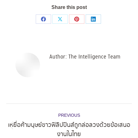
Share this post
Share
Share
Share
Share
on
on
on
on
Facebook
X
Pinterest
LinkedIn
Author:
The Intelligence Team
Post
PREVIOUS
navigation
เหยื่อค้ามนุษย์ชาวฟิลิปปินส์ถูกล่อลวงด้วยข้อเสนอ
Previous
งานในไทย