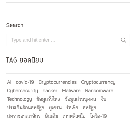
Search
Search:
TAG ยอดนิยม
AI
covid-19
Cryptocurrencies
Cryptocurrency
Cybersecurity
hacker
Malware
Ransomware
Technology
ข้อมูลรั่วไหล
ข้อมูลส่วนบุคคล
จีน
ประเด็นร้อนสหรัฐฯ
ยูเครน
รัสเซีย
สหรัฐฯ
สหราชอาณาจักร
อินเดีย
เกาหลีเหนือ
โควิด-19