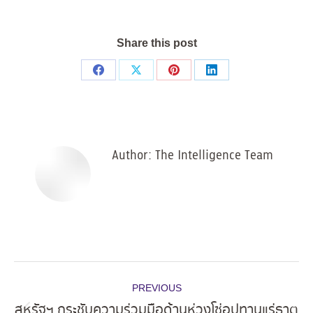
Share this post
Share
Share
Share
Share
on
on
on
on
Facebook
X
Pinterest
LinkedIn
Author:
The Intelligence Team
Post
PREVIOUS
navigation
สหรัฐฯ กระชับความร่วมมือด้านห่วงโซ่อุปทานแร่ธาตุ