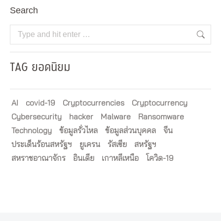
Search
Search:
TAG ยอดนิยม
AI
covid-19
Cryptocurrencies
Cryptocurrency
Cybersecurity
hacker
Malware
Ransomware
Technology
ข้อมูลรั่วไหล
ข้อมูลส่วนบุคคล
จีน
ประเด็นร้อนสหรัฐฯ
ยูเครน
รัสเซีย
สหรัฐฯ
สหราชอาณาจักร
อินเดีย
เกาหลีเหนือ
โควิด-19