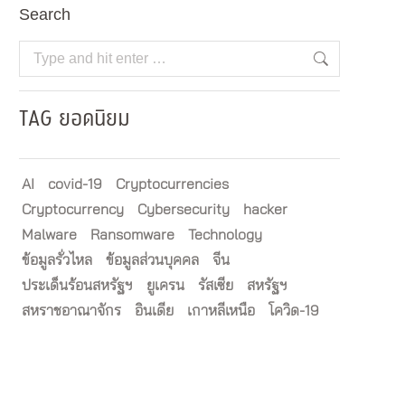
Search
Search:
TAG ยอดนิยม
AI
covid-19
Cryptocurrencies
Cryptocurrency
Cybersecurity
hacker
Malware
Ransomware
Technology
ข้อมูลรั่วไหล
ข้อมูลส่วนบุคคล
จีน
ประเด็นร้อนสหรัฐฯ
ยูเครน
รัสเซีย
สหรัฐฯ
สหราชอาณาจักร
อินเดีย
เกาหลีเหนือ
โควิด-19