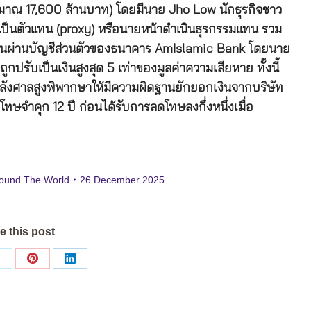
ะมาณ 17,600 ล้านบาท) โดยมีนาย Jho Low นักธุรกิจชาว
ที่เป็นตัวแทน (proxy) หรือนายหน้าดำเนินธุรกรรมแทน รวม
กเงินผ่านบัญชีส่วนตัวของธนาคาร AmIslamic Bank โดยนาย
ปรับเป็นเงินสูงสุด 5 เท่าของมูลค่าความเสียหาย ทั้งนี้
หลังศาลสูงพิพากษาให้มีความผิดฐานยักยอกเงินจากบริษัท
โทษจำคุก 12 ปี ก่อนได้รับการลดโทษลงกึ่งหนึ่งเมื่อ
ound The World
26 December 2025
e this post
Share
Share
Share
on
on
on
ok
X
Pinterest
LinkedIn