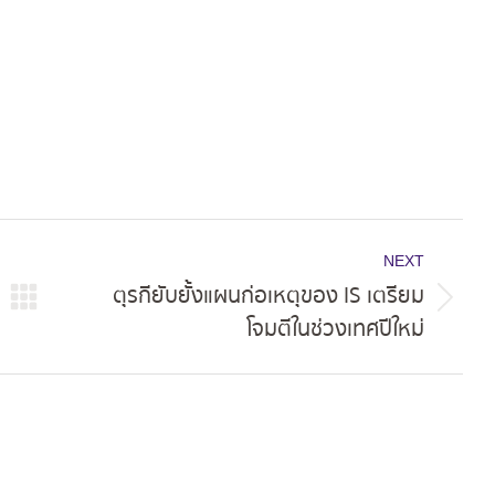
NEXT
ตุรกียับยั้งแผนก่อเหตุของ IS เตรียม
Next
โจมตีในช่วงเทศปีใหม่
post: