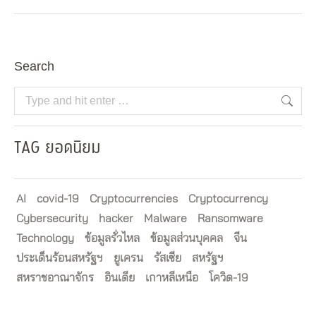
Search
Search:
TAG ยอดนิยม
AI
covid-19
Cryptocurrencies
Cryptocurrency
Cybersecurity
hacker
Malware
Ransomware
Technology
ข้อมูลรั่วไหล
ข้อมูลส่วนบุคคล
จีน
ประเด็นร้อนสหรัฐฯ
ยูเครน
รัสเซีย
สหรัฐฯ
สหราชอาณาจักร
อินเดีย
เกาหลีเหนือ
โควิด-19