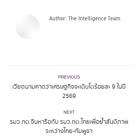
Facebook
X
Pinterest
LinkedIn
Author:
The Intelligence Team
Post
PREVIOUS
navigation
เวียดนามคาดว่าเศรษฐกิจจะเติบโตร้อยละ 9 ในปี
Previous
2569
post:
NEXT
รมว.กต.จีนหารือกับ รมว.กต.ไทยเพื่อย้ำสันติภาพ
Next
ระหว่างไทย-กัมพูชา
post: