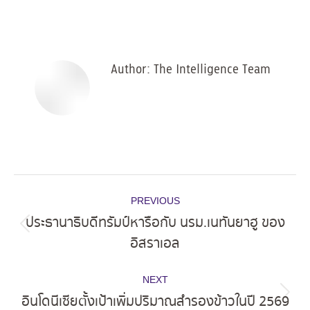
on
on
on
on
Facebook
X
Pinterest
LinkedIn
Author:
The Intelligence Team
Post
PREVIOUS
navigation
ประธานาธิบดีทรัมป์หารือกับ นรม.เนทันยาฮู ของ
Previous
อิสราเอล
post:
NEXT
อินโดนีเซียตั้งเป้าเพิ่มปริมาณสำรองข้าวในปี 2569
Next