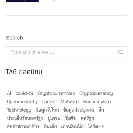
Search
Search:
TAG ยอดนิยม
AI
covid-19
Cryptocurrencies
Cryptocurrency
Cybersecurity
hacker
Malware
Ransomware
Technology
ข้อมูลรั่วไหล
ข้อมูลส่วนบุคคล
จีน
ประเด็นร้อนสหรัฐฯ
ยูเครน
รัสเซีย
สหรัฐฯ
สหราชอาณาจักร
อินเดีย
เกาหลีเหนือ
โควิด-19