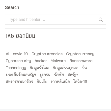
Search
Search:
TAG ยอดนิยม
AI
covid-19
Cryptocurrencies
Cryptocurrency
Cybersecurity
hacker
Malware
Ransomware
Technology
ข้อมูลรั่วไหล
ข้อมูลส่วนบุคคล
จีน
ประเด็นร้อนสหรัฐฯ
ยูเครน
รัสเซีย
สหรัฐฯ
สหราชอาณาจักร
อินเดีย
เกาหลีเหนือ
โควิด-19