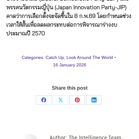
พรรคนวัตกรรมญี่ปุ่น (Japan Innovation Party-JIP)
คาดว่าการเลือกตั้งจะจัดขึ้นใน 8 ก.พ.69 โดยกำหนดช่วง
เวลาให้สั้นเพื่อลดผลกระทบต่อการพิจารณาร่างงบ
ประมาณปี 2570
Categories:
Catch Up
,
Look Around The World
16 January 2026
Share this post
Share
Share
Share
Share
on
on
on
on
Facebook
X
Pinterest
LinkedIn
Author:
The Intelligence Team