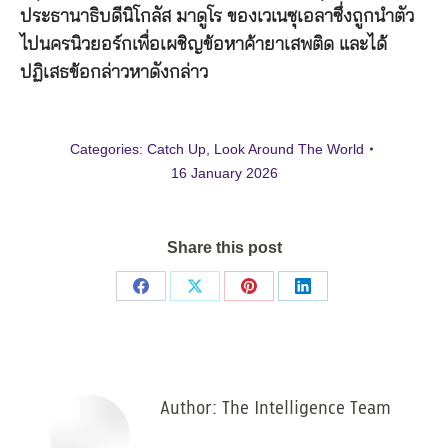
ประธานาธิบดีนิโกลัส มาดูโร ของเวเนซุเอลาซึ่งถูกนำตัว
ไปนครนิวยอร์กเพื่อเผชิญข้อหาค้ายาเสพติด และได้
ปฏิเสธข้อกล่าวหาดังกล่าว
Categories:
Catch Up
,
Look Around The World
16 January 2026
Share this post
Share
Share
Share
Share
on
on
on
on
Facebook
X
Pinterest
LinkedIn
Author:
The Intelligence Team