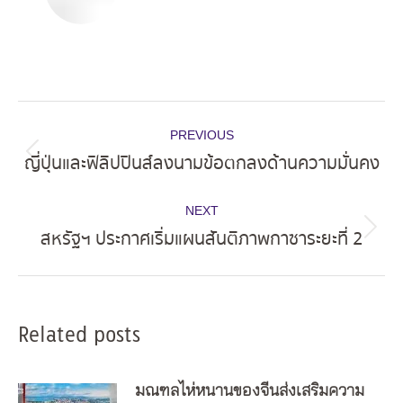
Post
PREVIOUS
navigation
ญี่ปุ่นและฟิลิปปินส์ลงนามข้อตกลงด้านความมั่นคง
Previous
post:
NEXT
สหรัฐฯ ประกาศเริ่มแผนสันติภาพกาซาระยะที่ 2
Next
post:
Related posts
มณฑลไห่หนานของจีนส่งเสริมความ