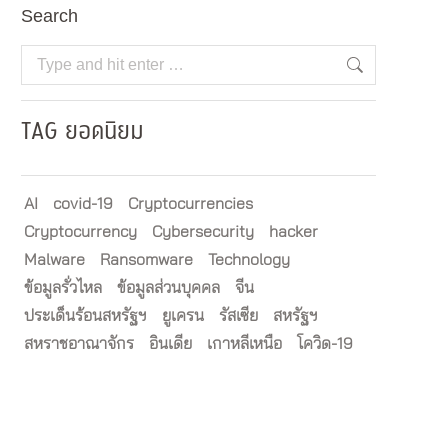
Search
Search:
TAG ยอดนิยม
AI
covid-19
Cryptocurrencies
Cryptocurrency
Cybersecurity
hacker
Malware
Ransomware
Technology
ข้อมูลรั่วไหล
ข้อมูลส่วนบุคคล
จีน
ประเด็นร้อนสหรัฐฯ
ยูเครน
รัสเซีย
สหรัฐฯ
สหราชอาณาจักร
อินเดีย
เกาหลีเหนือ
โควิด-19