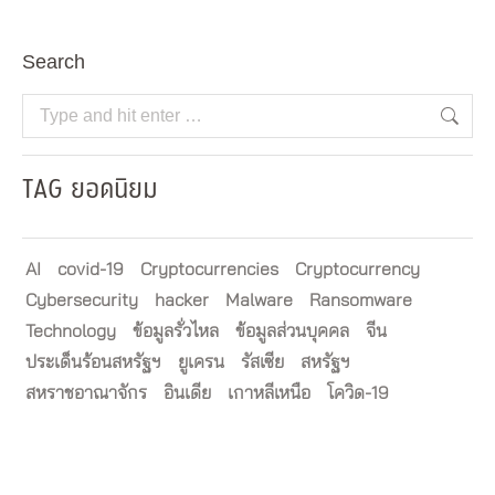
Search
Search:
TAG ยอดนิยม
AI
covid-19
Cryptocurrencies
Cryptocurrency
Cybersecurity
hacker
Malware
Ransomware
Technology
ข้อมูลรั่วไหล
ข้อมูลส่วนบุคคล
จีน
ประเด็นร้อนสหรัฐฯ
ยูเครน
รัสเซีย
สหรัฐฯ
สหราชอาณาจักร
อินเดีย
เกาหลีเหนือ
โควิด-19