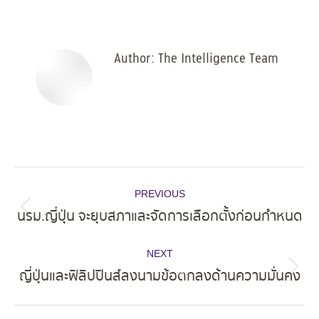
on
on
on
on
Facebook
X
Pinterest
LinkedIn
Author:
The Intelligence Team
Post
PREVIOUS
navigation
นรม.ญี่ปุ่น จะยุบสภาและจัดการเลือกตั้งก่อนกำหนด
Previous
post:
NEXT
ญี่ปุ่นและฟิลิปปินส์ลงนามข้อตกลงด้านความมั่นคง
Next
post: