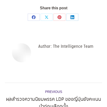
Share this post
Share
Share
Share
Share
on
on
on
on
Facebook
X
Pinterest
LinkedIn
Author:
The Intelligence Team
Post
PREVIOUS
navigation
ผลสำรวจความนิยมพรรค LDP ของญี่ปุ่นยังคะแนน
Previous
นำก่อนเลือกตั้ง