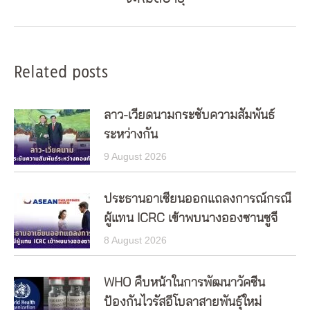
post:
Related posts
ลาว-เวียดนามกระชับความสัมพันธ์
ระหว่างกัน
9 August 2026
ประธานอาเซียนออกแถลงการณ์กรณี
ผู้แทน ICRC เข้าพบนางอองซานซูจี
8 August 2026
WHO คืบหน้าในการพัฒนาวัคซีน
ป้องกันไวรัสอีโบลาสายพันธุ์ใหม่