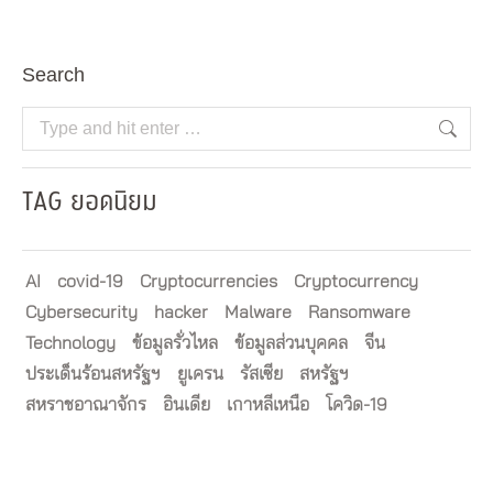
Search
Search:
TAG ยอดนิยม
AI
covid-19
Cryptocurrencies
Cryptocurrency
Cybersecurity
hacker
Malware
Ransomware
Technology
ข้อมูลรั่วไหล
ข้อมูลส่วนบุคคล
จีน
ประเด็นร้อนสหรัฐฯ
ยูเครน
รัสเซีย
สหรัฐฯ
สหราชอาณาจักร
อินเดีย
เกาหลีเหนือ
โควิด-19