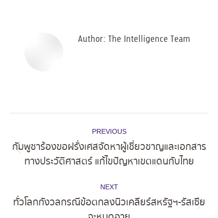
on
on
on
on
Facebook
X
Pinterest
LinkedIn
Author:
The Intelligence Team
Post
PREVIOUS
navigation
กัมพูชาร้องขอฝรั่งเศสจัดหาผู้เชี่ยวชาญและเอกสาร
Previous
ทางประวัติศาสตร์ แก้ไขปัญหาเขตแดนกับไทย
post:
NEXT
ทั่วโลกกังวลกรณีข้อตกลงนิวเคลียร์สหรัฐฯ-รัสเซีย
Next
จะหมดอายุ