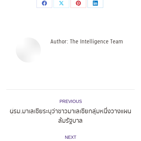
Share
Share
Share
Share
on
on
on
on
Facebook
X
Pinterest
LinkedIn
Author:
The Intelligence Team
Post
PREVIOUS
navigation
นรม.มาเลเซียระบุว่าชาวมาเลเซียกลุ่มหนึ่งวางแผน
Previous
ล้มรัฐบาล
post:
NEXT