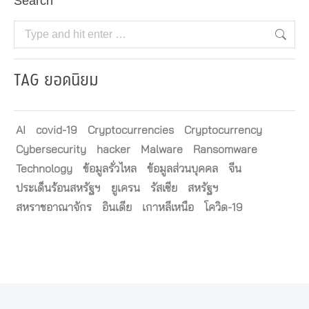
Search
Search:
TAG ยอดนิยม
AI
covid-19
Cryptocurrencies
Cryptocurrency
Cybersecurity
hacker
Malware
Ransomware
Technology
ข้อมูลรั่วไหล
ข้อมูลส่วนบุคคล
จีน
ประเด็นร้อนสหรัฐฯ
ยูเครน
รัสเซีย
สหรัฐฯ
สหราชอาณาจักร
อินเดีย
เกาหลีเหนือ
โควิด-19