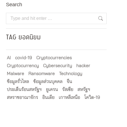
Search
Search:
TAG ยอดนิยม
AI
covid-19
Cryptocurrencies
Cryptocurrency
Cybersecurity
hacker
Malware
Ransomware
Technology
ข้อมูลรั่วไหล
ข้อมูลส่วนบุคคล
จีน
ประเด็นร้อนสหรัฐฯ
ยูเครน
รัสเซีย
สหรัฐฯ
สหราชอาณาจักร
อินเดีย
เกาหลีเหนือ
โควิด-19