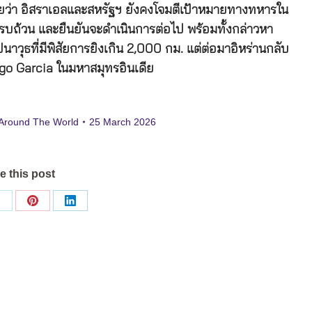
วยว่า อิสราเอลและสหรัฐฯ ยังคงโจมตีเป้าหมายทางทหารใน
ม่ครบถ้วน และยืนยันจะดำเนินการต่อไป พร้อมทั้งกล่าวหา
ขีปนาวุธที่มีพิสัยการยิงเกิน 2,000 กม. แต่ต่อมาอิหร่านกลับ
iego Garcia ในมหาสมุทรอินเดีย
Around The World
25 March 2026
e this post
Share
Share
Share
on
on
on
ok
X
Pinterest
LinkedIn