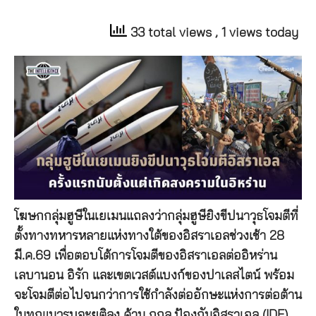
33 total views
, 1 views today
โฆษกกลุ่มฮูษีในเยเมนแถลงว่ากลุ่มฮูษียิงขีปนาวุธโจมตีที่
ตั้งทางทหารหลายแห่งทางใต้ของอิสราเอลช่วงเช้า 28
มี.ค.69 เพื่อตอบโต้การโจมตีของอิสราเอลต่ออิหร่าน
เลบานอน อิรัก และเขตเวสต์แบงก์ของปาเลสไตน์ พร้อม
จะโจมตีต่อไปจนกว่าการใช้กำลังต่ออักษะแห่งการต่อต้าน
ในทุกแนวรบจะยุติลง ด้าน กกล.ป้องกันอิสราเอล (IDF)