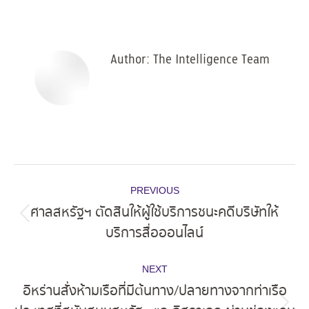
on
on
on
on
Facebook
X
Pinterest
LinkedIn
Author:
The Intelligence Team
Post
PREVIOUS
navigation
ศาลสหรัฐฯ ตัดสินให้ผู้ใช้บริการชนะคดีบริษัทให้
Previous
บริการสื่อออนไลน์
post:
NEXT
อิหร่านสั่งห้ามเรือที่มีต้นทาง/ปลายทางจากท่าเรือ