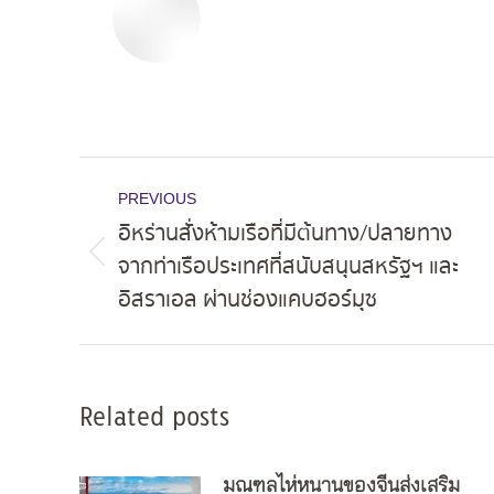
Post
PREVIOUS
navigation
อิหร่านสั่งห้ามเรือที่มีต้นทาง/ปลายทาง
จากท่าเรือประเทศที่สนับสนุนสหรัฐฯ และ
Previous
อิสราเอล ผ่านช่องแคบฮอร์มุซ
post:
Related posts
มณฑลไห่หนานของจีนส่งเสริม