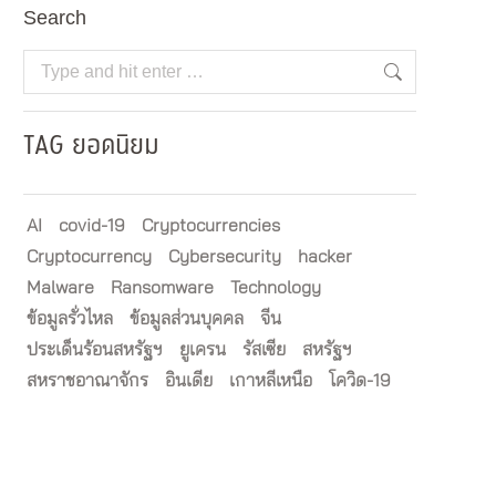
Search
Search:
TAG ยอดนิยม
AI
covid-19
Cryptocurrencies
Cryptocurrency
Cybersecurity
hacker
Malware
Ransomware
Technology
ข้อมูลรั่วไหล
ข้อมูลส่วนบุคคล
จีน
ประเด็นร้อนสหรัฐฯ
ยูเครน
รัสเซีย
สหรัฐฯ
สหราชอาณาจักร
อินเดีย
เกาหลีเหนือ
โควิด-19