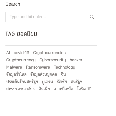
Search
Search:
TAG ยอดนิยม
AI
covid-19
Cryptocurrencies
Cryptocurrency
Cybersecurity
hacker
Malware
Ransomware
Technology
ข้อมูลรั่วไหล
ข้อมูลส่วนบุคคล
จีน
ประเด็นร้อนสหรัฐฯ
ยูเครน
รัสเซีย
สหรัฐฯ
สหราชอาณาจักร
อินเดีย
เกาหลีเหนือ
โควิด-19