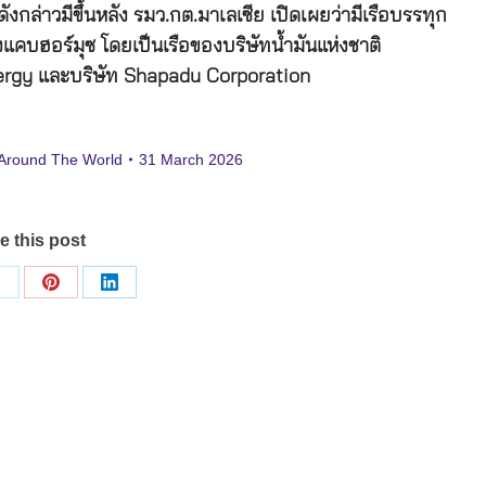
งกล่าวมีขึ้นหลัง รมว.กต.มาเลเซีย เปิดเผยว่ามีเรือบรรทุก
่องแคบฮอร์มุซ โดยเป็นเรือของบริษัทน้ำมันแห่งชาติ
ergy และบริษัท Shapadu Corporation
Around The World
31 March 2026
e this post
Share
Share
Share
on
on
on
ok
X
Pinterest
LinkedIn