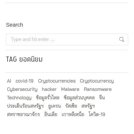
Search
Search:
TAG ยอดนิยม
AI
covid-19
Cryptocurrencies
Cryptocurrency
Cybersecurity
hacker
Malware
Ransomware
Technology
ข้อมูลรั่วไหล
ข้อมูลส่วนบุคคล
จีน
ประเด็นร้อนสหรัฐฯ
ยูเครน
รัสเซีย
สหรัฐฯ
สหราชอาณาจักร
อินเดีย
เกาหลีเหนือ
โควิด-19