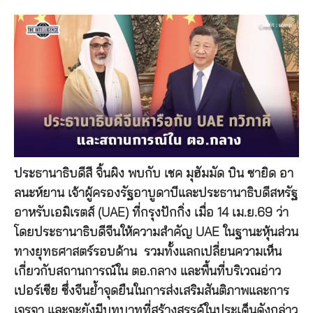
ประธานาธิบดีสี จิ้นผิง พบกับ เชค มุฮัมมัด บิน ซายิด อา
ลนะห์ยาน เจ้าผู้ครองรัฐอาบูดาบีและประธานาธิบดีสหรัฐ
อาหรับเอมิเรตส์ (UAE) ที่กรุงปักกิ่ง เมื่อ 14 เม.ย.69 ว่า
โดยประธานาธิบดีจีนให้ความสำคัญ UAE ในฐานะหุ้นส่วน
ทางยุทธศาสตร์รอบด้าน รวมทั้งแลกเปลี่ยนความเห็น
เกี่ยวกับสถานการณ์ใน ตอ.กลาง และพื้นที่บริเวณอ่าว
เปอร์เซีย ซึ่งจีนย้ำจุดยืนในการส่งเสริมสันติภาพและการ
เจรจา และจะยังมีบทบาทที่สร้างสรรค์ในประเด็นดังกล่าว