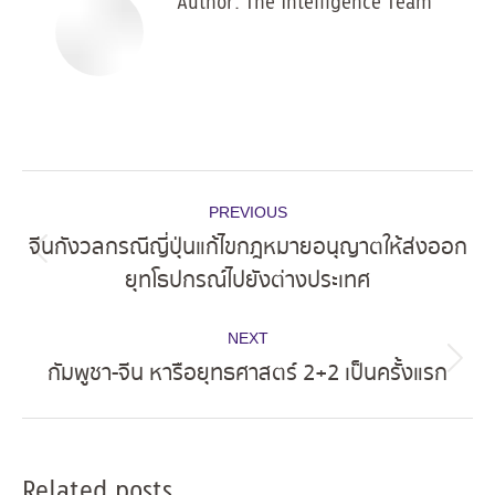
Author:
The Intelligence Team
Post
PREVIOUS
navigation
จีนกังวลกรณีญี่ปุ่นแก้ไขกฎหมายอนุญาตให้ส่งออก
Previous
ยุทโธปกรณ์ไปยังต่างประเทศ
post:
NEXT
กัมพูชา-จีน หารือยุทธศาสตร์ 2+2 เป็นครั้งแรก
Next
post:
Related posts