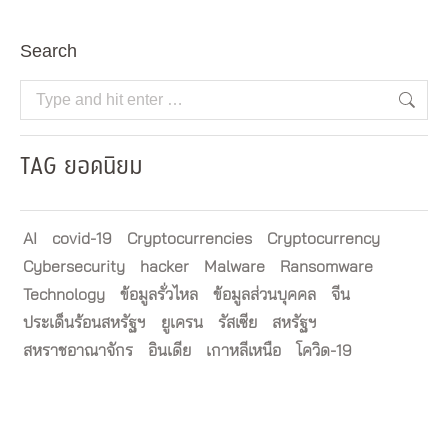
Search
Search:
TAG ยอดนิยม
AI
covid-19
Cryptocurrencies
Cryptocurrency
Cybersecurity
hacker
Malware
Ransomware
Technology
ข้อมูลรั่วไหล
ข้อมูลส่วนบุคคล
จีน
ประเด็นร้อนสหรัฐฯ
ยูเครน
รัสเซีย
สหรัฐฯ
สหราชอาณาจักร
อินเดีย
เกาหลีเหนือ
โควิด-19