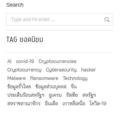
Search
Search:
TAG ยอดนิยม
AI
covid-19
Cryptocurrencies
Cryptocurrency
Cybersecurity
hacker
Malware
Ransomware
Technology
ข้อมูลรั่วไหล
ข้อมูลส่วนบุคคล
จีน
ประเด็นร้อนสหรัฐฯ
ยูเครน
รัสเซีย
สหรัฐฯ
สหราชอาณาจักร
อินเดีย
เกาหลีเหนือ
โควิด-19