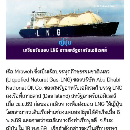
เรือ Mraweh ซึ่งเป็นเรือบรรทุกก๊าซธรรมชาติเหลว
(Liquefied Natural Gas-LNG) ของบริษัท Abu Dhabi
National Oil Co. ของสหรัฐอาหรับเอมิเรตส์ บรรจุ LNG
ลงเรือที่เกาะดาส (Das Island) สหรัฐอาหรับเอมิเรตส์
เมื่อ เม.ย.69 ก่อนออกเดินทางเพื่อส่งมอบ LNG ให้ญี่ปุ่น
โดยสามารถเดินเรือผ่านช่องแคบฮอร์มุซได้สำเร็จเมื่อ 6
พ.ค.69 และคาดว่าจะเดินทางถึงท่าเรือฟุตสึ จ.ชิบะ
ญี่ปุ่น ใน 18 พ.ค.69 เรือลำดังกล่าวจะเป็นเรือบรรทุก