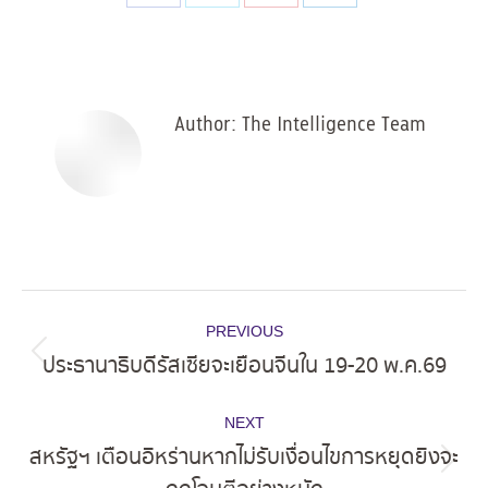
Share
Share
Share
Share
on
on
on
on
Facebook
X
Pinterest
LinkedIn
Author:
The Intelligence Team
Post
PREVIOUS
navigation
ประธานาธิบดีรัสเซียจะเยือนจีนใน 19-20 พ.ค.69
Previous
post:
NEXT
สหรัฐฯ เตือนอิหร่านหากไม่รับเงื่อนไขการหยุดยิงจะ
Next