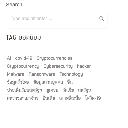
Search
Search:
TAG ยอดนิยม
AI
covid-19
Cryptocurrencies
Cryptocurrency
Cybersecurity
hacker
Malware
Ransomware
Technology
ข้อมูลรั่วไหล
ข้อมูลส่วนบุคคล
จีน
ประเด็นร้อนสหรัฐฯ
ยูเครน
รัสเซีย
สหรัฐฯ
สหราชอาณาจักร
อินเดีย
เกาหลีเหนือ
โควิด-19