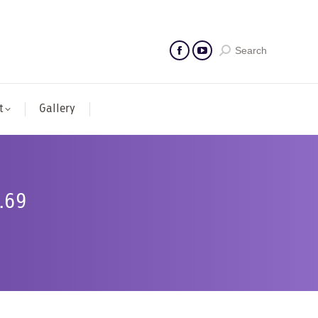
Search
t
Gallery
ค.69