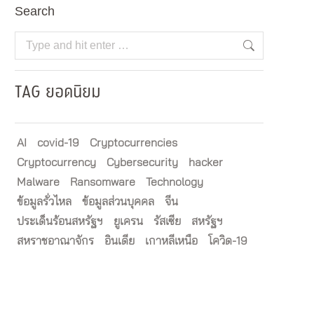
Search
Search:
TAG ยอดนิยม
AI
covid-19
Cryptocurrencies
Cryptocurrency
Cybersecurity
hacker
Malware
Ransomware
Technology
ข้อมูลรั่วไหล
ข้อมูลส่วนบุคคล
จีน
ประเด็นร้อนสหรัฐฯ
ยูเครน
รัสเซีย
สหรัฐฯ
สหราชอาณาจักร
อินเดีย
เกาหลีเหนือ
โควิด-19