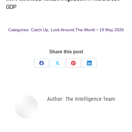
GDP
Categories:
Catch Up
,
Look Around The World
19 May 2026
Share this post
Share
Share
Share
Share
on
on
on
on
Facebook
X
Pinterest
LinkedIn
Author:
The Intelligence Team