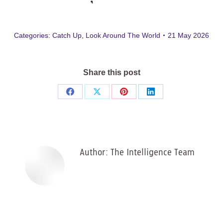
Categories:
Catch Up
,
Look Around The World
21 May 2026
Share this post
Share
Share
Share
Share
on
on
on
on
Facebook
X
Pinterest
LinkedIn
Author:
The Intelligence Team