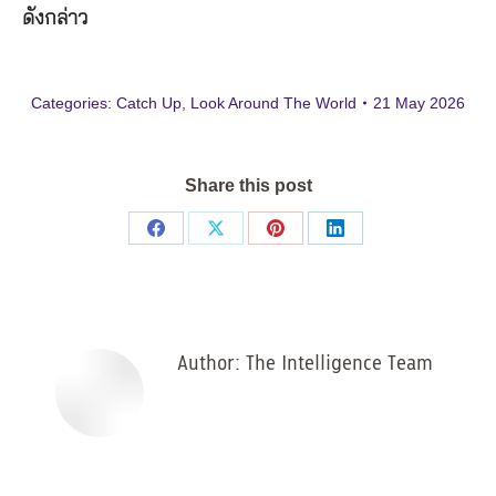
ดังกล่าว
Categories:
Catch Up
,
Look Around The World
21 May 2026
Share this post
Share
Share
Share
Share
on
on
on
on
Facebook
X
Pinterest
LinkedIn
Author:
The Intelligence Team